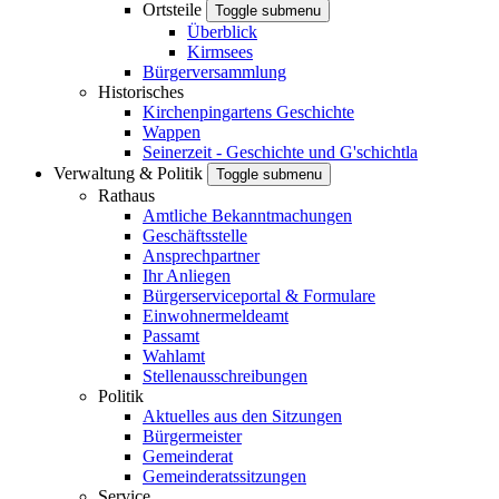
Ortsteile
Toggle submenu
Überblick
Kirmsees
Bürgerversammlung
Historisches
Kirchenpingartens Geschichte
Wappen
Seinerzeit - Geschichte und G'schichtla
Verwaltung & Politik
Toggle submenu
Rathaus
Amtliche Bekanntmachungen
Geschäftsstelle
Ansprechpartner
Ihr Anliegen
Bürgerserviceportal & Formulare
Einwohnermeldeamt
Passamt
Wahlamt
Stellenausschreibungen
Politik
Aktuelles aus den Sitzungen
Bürgermeister
Gemeinderat
Gemeinderatssitzungen
Service